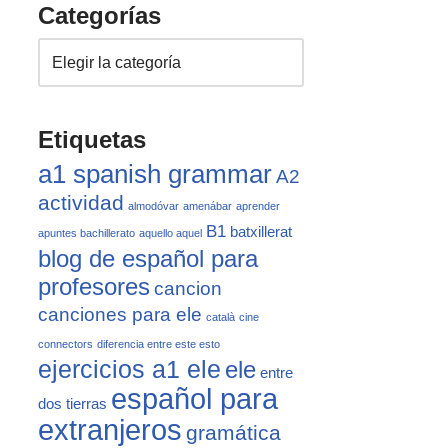
Categorías
Etiquetas
a1 spanish grammar
A2
actividad
almodóvar
amenábar
aprender
B1
batxillerat
apuntes bachillerato
aquello aquel
blog de español para
profesores
cancion
canciones para ele
català
cine
connectors
diferencia entre este esto
ejercicios a1 ele
ele
entre
español para
dos tierras
extranjeros
gramática