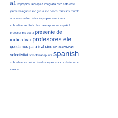
a1
impropies
impròpies
infografia esto esta este
jaume balagueró
me gusta
me pones
miss lios
murfila
oraciones adverbiales impropias
oraciones
subordinadas
Películas para aprender español
presente de
practicar me gusta
profesores ele
indicativo
quedamos para ir al cine
rec
selectividad
spanish
selectivitat
selectivitat apunts
subordinades
subordinades impròpies
vocabulario de
verano