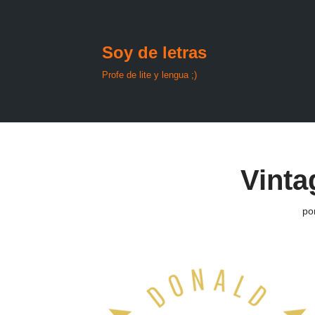
Saltar
Soy de letras
al
contenido
Profe de lite y lengua ;)
Vinta
po