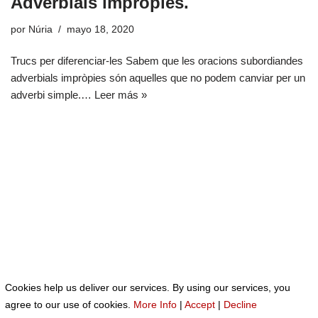
Adverbials impròpies.
por
Núria
mayo 18, 2020
Trucs per diferenciar-les Sabem que les oracions subordiandes
adverbials impròpies són aquelles que no podem canviar per un
adverbi simple.…
Leer más »
Cookies help us deliver our services. By using our services, you
Neve
| Funciona gracias a
WordPress
agree to our use of cookies.
More Info
|
Accept
|
Decline