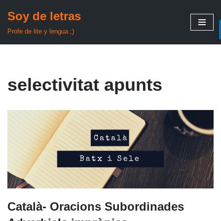
Soy de letras
Saltar
Profe de lite y lengua ;)
al
contenido
selectivitat apunts
Català- Oracions Subordinades