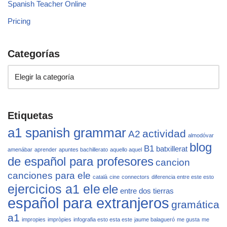
Spanish Teacher Online
Pricing
Categorías
Etiquetas
a1 spanish grammar
actividad
A2
almodóvar
blog
B1
batxillerat
amenábar
aprender
apuntes bachillerato
aquello aquel
de español para profesores
cancion
canciones para ele
català
cine
connectors
diferencia entre este esto
ejercicios a1 ele
ele
entre dos tierras
español para extranjeros
gramática
a1
impropies
impròpies
infografia esto esta este
jaume balagueró
me gusta
me