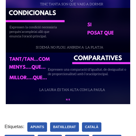
Etiquetas:
APUNTS
BATXILLERAT
CATALÀ