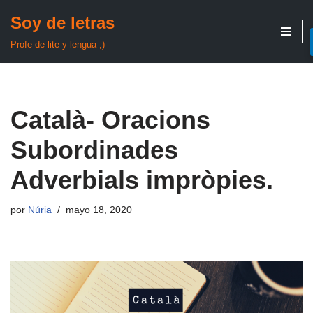
Soy de letras
Saltar
Profe de lite y lengua ;)
al
contenido
Català- Oracions
Subordinades
Adverbials impròpies.
por
Núria
mayo 18, 2020