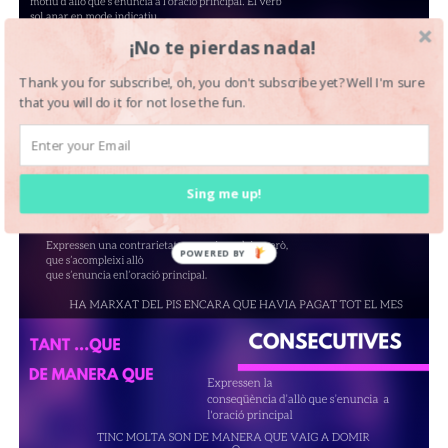
¡No te pierdas nada!
Thank you for subscribe!, oh, you don't subscribe yet? Well I'm sure
that you will do it for not lose the fun.
Sing me up!
POWERED BY