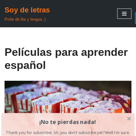
Soy de letras
Saltar
Profe de lite y lengua ;)
al
contenido
Películas para aprender
español
¡No te pierdas nada!
Thank you for subscribe!, oh, you don't subscribe yet? Well I'm sure