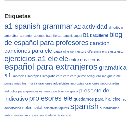
Etiquetas
a1 spanish grammar
actividad
A2
almodóvar
blog
B1
batxillerat
amenábar
aprender
apuntes bachillerato
aquello aquel
de español para profesores
cancion
canciones para ele
català
cine
connectors
diferencia entre este esto
ejercicios a1 ele
ele
entre dos tierras
español para extranjeros
gramática
a1
impropies
impròpies
infografia esto esta este
jaume balagueró
me gusta
me
pones
miss lios
murfila
oraciones adverbiales impropias
oraciones subordinadas
presente de
Películas para aprender español
practicar me gusta
profesores ele
indicativo
quedamos para ir al cine
rec
spanish
selectivitat
selectividad
selectivitat apunts
subordinades
subordinades impròpies
vocabulario de verano