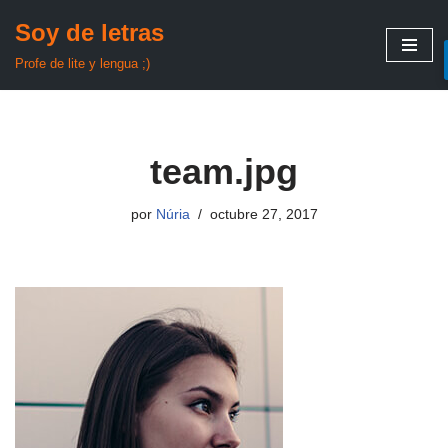
Soy de letras
Saltar
Profe de lite y lengua ;)
al
contenido
team.jpg
por
Núria
octubre 27, 2017