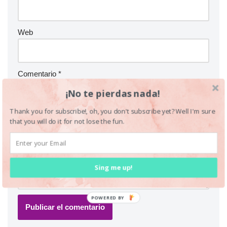
Web
Comentario
*
¡No te pierdas nada!
Thank you for subscribe!, oh, you don't subscribe yet? Well I'm sure
that you will do it for not lose the fun.
Sing me up!
POWERED BY