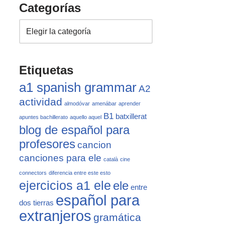
Categorías
Etiquetas
a1 spanish grammar
A2
actividad
almodóvar
amenábar
aprender
B1
batxillerat
apuntes bachillerato
aquello aquel
blog de español para
profesores
cancion
canciones para ele
català
cine
connectors
diferencia entre este esto
ejercicios a1 ele
ele
entre
español para
dos tierras
extranjeros
gramática