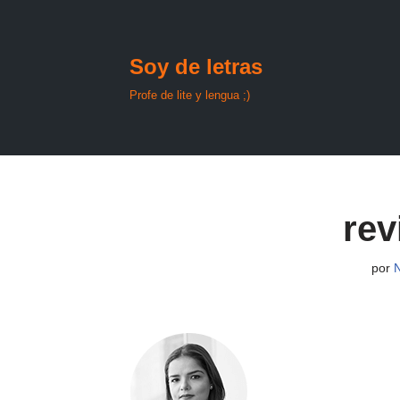
Saltar
Soy de letras
al
contenido
Profe de lite y lengua ;)
rev
por
N