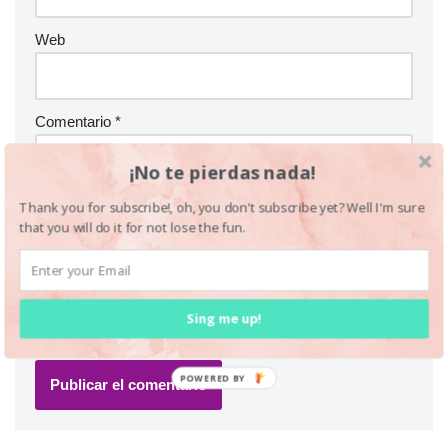
Web
Comentario
*
¡No te pierdas nada!
Thank you for subscribe!, oh, you don't subscribe yet? Well I'm sure
that you will do it for not lose the fun.
Sing me up!
POWERED BY