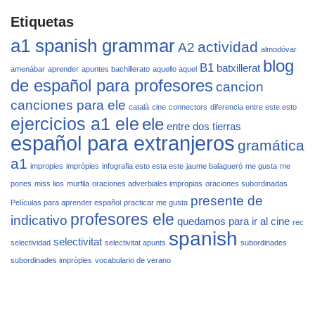
Etiquetas
a1 spanish grammar
actividad
A2
almodóvar
blog
B1
batxillerat
amenábar
aprender
apuntes bachillerato
aquello aquel
de español para profesores
cancion
canciones para ele
català
cine
connectors
diferencia entre este esto
ejercicios a1 ele
ele
entre dos tierras
español para extranjeros
gramática
a1
impropies
impròpies
infografia esto esta este
jaume balagueró
me gusta
me
pones
miss lios
murfila
oraciones adverbiales impropias
oraciones subordinadas
presente de
Películas para aprender español
practicar me gusta
profesores ele
indicativo
quedamos para ir al cine
rec
spanish
selectivitat
selectividad
selectivitat apunts
subordinades
subordinades impròpies
vocabulario de verano