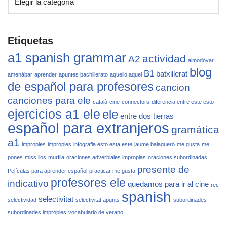
Etiquetas
a1 spanish grammar
actividad
A2
almodóvar
blog
B1
batxillerat
amenábar
aprender
apuntes bachillerato
aquello aquel
de español para profesores
cancion
canciones para ele
català
cine
connectors
diferencia entre este esto
ejercicios a1 ele
ele
entre dos tierras
español para extranjeros
gramática
a1
impropies
impròpies
infografia esto esta este
jaume balagueró
me gusta
me
pones
miss lios
murfila
oraciones adverbiales impropias
oraciones subordinadas
presente de
Películas para aprender español
practicar me gusta
profesores ele
indicativo
quedamos para ir al cine
rec
spanish
selectivitat
selectividad
selectivitat apunts
subordinades
subordinades impròpies
vocabulario de verano