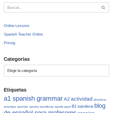
Online Lessons
Spanish Teacher Online
Pricing
Categorías
Etiquetas
a1 spanish grammar
actividad
A2
almodóvar
blog
B1
batxillerat
amenábar
aprender
apuntes bachillerato
aquello aquel
de español para profesores