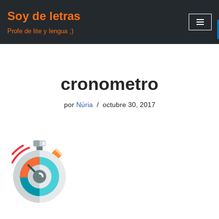
Soy de letras
Saltar
Profe de lite y lengua ;)
al
contenido
cronometro
por
Núria
octubre 30, 2017