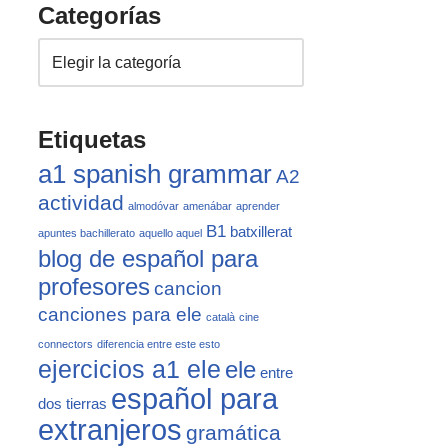
Categorías
Etiquetas
a1 spanish grammar
A2
actividad
almodóvar
amenábar
aprender
B1
batxillerat
apuntes bachillerato
aquello aquel
blog de español para
profesores
cancion
canciones para ele
català
cine
connectors
diferencia entre este esto
ejercicios a1 ele
ele
entre
español para
dos tierras
extranjeros
gramática