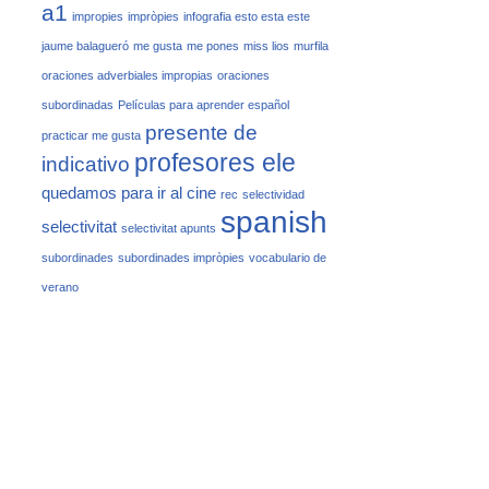
a1
impropies
impròpies
infografia esto esta este
jaume balagueró
me gusta
me pones
miss lios
murfila
oraciones adverbiales impropias
oraciones
subordinadas
Películas para aprender español
presente de
practicar me gusta
profesores ele
indicativo
quedamos para ir al cine
rec
selectividad
spanish
selectivitat
selectivitat apunts
subordinades
subordinades impròpies
vocabulario de
verano