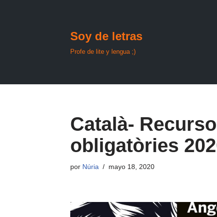
Saltar
Soy de letras
al
contenido
Profe de lite y lengua ;)
Català- Recurso
obligatòries 20
por
Núria
mayo 18, 2020