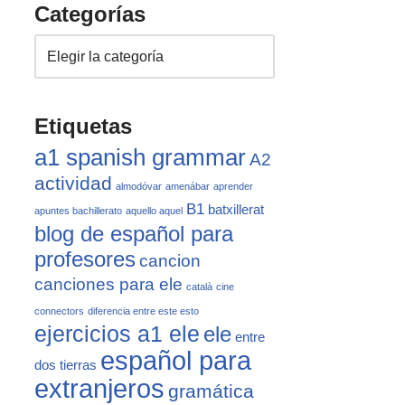
Categorías
Etiquetas
a1 spanish grammar
A2
actividad
almodóvar
amenábar
aprender
B1
batxillerat
apuntes bachillerato
aquello aquel
blog de español para
profesores
cancion
canciones para ele
català
cine
connectors
diferencia entre este esto
ejercicios a1 ele
ele
entre
español para
dos tierras
extranjeros
gramática