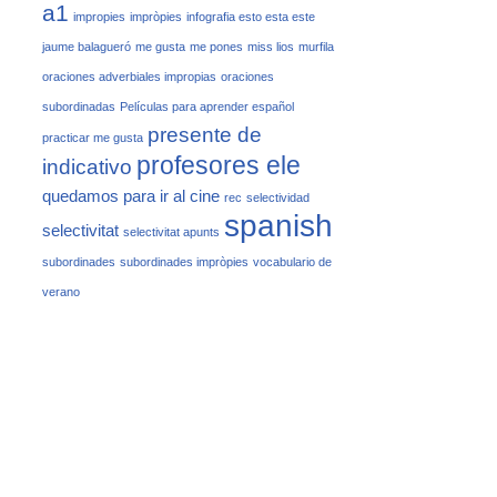
a1
impropies
impròpies
infografia esto esta este
jaume balagueró
me gusta
me pones
miss lios
murfila
oraciones adverbiales impropias
oraciones
subordinadas
Películas para aprender español
presente de
practicar me gusta
profesores ele
indicativo
quedamos para ir al cine
rec
selectividad
spanish
selectivitat
selectivitat apunts
subordinades
subordinades impròpies
vocabulario de
verano