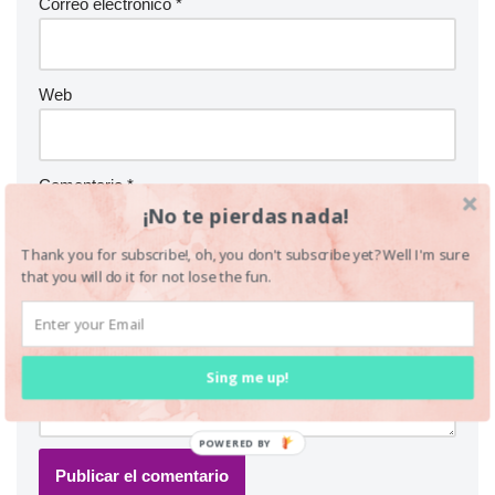
Correo electrónico
*
Web
Comentario
*
¡No te pierdas nada!
Thank you for subscribe!, oh, you don't subscribe yet? Well I'm sure
that you will do it for not lose the fun.
Sing me up!
POWERED BY