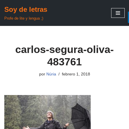
Soy de letras
Saltar
Profe de lite y lengua ;)
al
contenido
carlos-segura-oliva-
483761
por
Núria
febrero 1, 2018