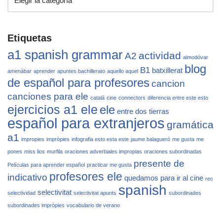
Etiquetas
a1 spanish grammar
actividad
A2
almodóvar
blog
B1
batxillerat
amenábar
aprender
apuntes bachillerato
aquello aquel
de español para profesores
cancion
canciones para ele
català
cine
connectors
diferencia entre este esto
ejercicios a1 ele
ele
entre dos tierras
español para extranjeros
gramática
a1
impropies
impròpies
infografia esto esta este
jaume balagueró
me gusta
me
pones
miss lios
murfila
oraciones adverbiales impropias
oraciones subordinadas
presente de
Películas para aprender español
practicar me gusta
profesores ele
indicativo
quedamos para ir al cine
rec
spanish
selectivitat
selectividad
selectivitat apunts
subordinades
subordinades impròpies
vocabulario de verano