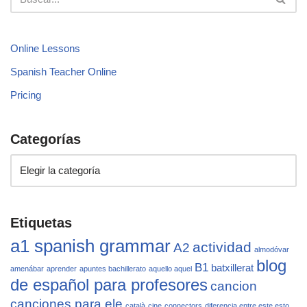
Online Lessons
Spanish Teacher Online
Pricing
Categorías
Etiquetas
a1 spanish grammar
actividad
A2
almodóvar
blog
B1
batxillerat
amenábar
aprender
apuntes bachillerato
aquello aquel
de español para profesores
cancion
canciones para ele
català
cine
connectors
diferencia entre este esto