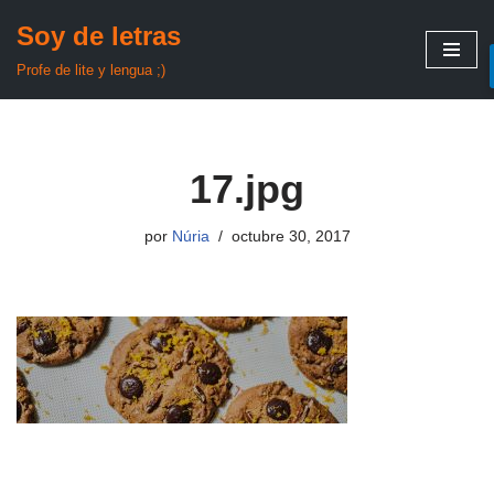
Soy de letras
Saltar
Profe de lite y lengua ;)
al
contenido
17.jpg
por
Núria
octubre 30, 2017