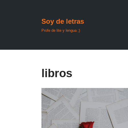
Saltar
Soy de letras
al
contenido
Profe de lite y lengua ;)
libros